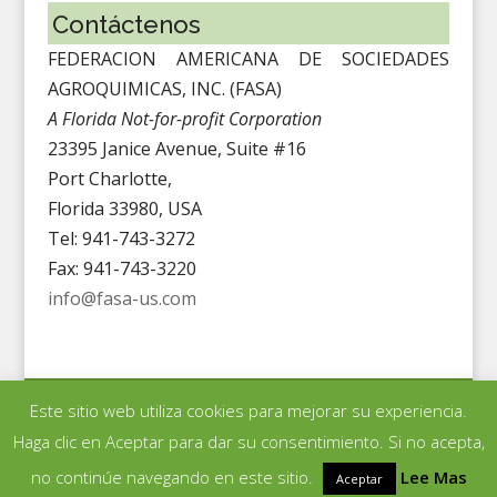
Contáctenos
FEDERACION AMERICANA DE SOCIEDADES
AGROQUIMICAS, INC. (FASA)
A Florida Not-for-profit Corporation
23395 Janice Avenue, Suite #16
Port Charlotte,
Florida 33980, USA
Tel: 941-743-3272
Fax: 941-743-3220
info@fasa-us.com
Este sitio web utiliza cookies para mejorar su experiencia.
Derechos de autor©
2014-2026 by Federación Americana de
Haga clic en Aceptar para dar su consentimiento. Si no acepta,
Sociedades Agroquímicas (FASA). Todos los derechos
no continúe navegando en este sitio.
reservados.
Siteo por
CeJay Associates, LLC
Lee Mas
Aceptar