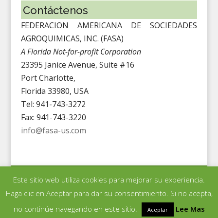
Contáctenos
FEDERACION AMERICANA DE SOCIEDADES
AGROQUIMICAS, INC. (FASA)
A Florida Not-for-profit Corporation
23395 Janice Avenue, Suite #16
Port Charlotte,
Florida 33980, USA
Tel: 941-743-3272
Fax: 941-743-3220
info@fasa-us.com
Este sitio web utiliza cookies para mejorar su experiencia.
Derechos de autor©
2014-2026 by Federación Americana de
Haga clic en Aceptar para dar su consentimiento. Si no acepta,
Sociedades Agroquímicas (FASA). Todos los derechos
no continúe navegando en este sitio.
reservados.
Siteo por
CeJay Associates, LLC
Lee Mas
Aceptar